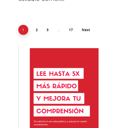
2
3
17
Next
1
…