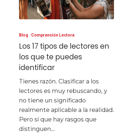
Prensa Y Med
Blog
Contacto
Todos Los Artículos
Blog
Comprensión Lectora
Los 17 tipos de lectores en
Lectura Rápida
los que te puedes
Técnicas De Estudio
identificar
Comprensión
Tienes razón. Clasificar a los
Memorización
lectores es muy rebuscando, y
no tiene un significado
Productividad
realmente aplicable a la realidad.
Mentalidad
Pero sí que hay rasgos que
Libros
distinguen…