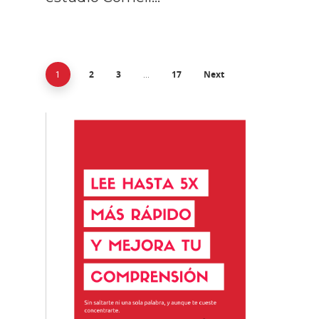
2
3
17
Next
1
…