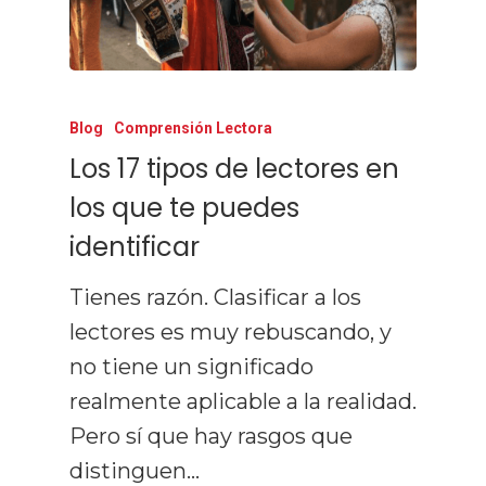
Prensa Y Med
Blog
Contacto
Todos Los Artículos
Blog
Comprensión Lectora
Los 17 tipos de lectores en
Lectura Rápida
los que te puedes
Técnicas De Estudio
identificar
Comprensión
Tienes razón. Clasificar a los
Memorización
lectores es muy rebuscando, y
no tiene un significado
Productividad
realmente aplicable a la realidad.
Mentalidad
Pero sí que hay rasgos que
Libros
distinguen…