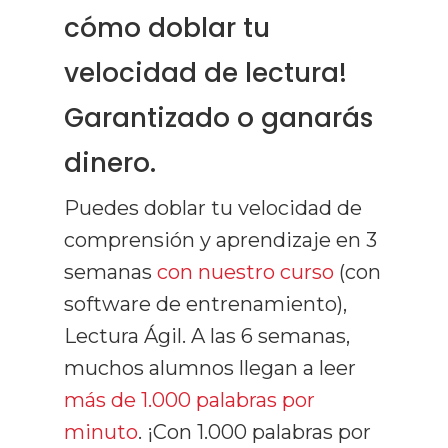
cómo doblar tu
Técnicas De Estudio
velocidad de lectura!
Comprensión
Garantizado o ganarás
Memorización
dinero.
Productividad
Puedes doblar tu velocidad de
Mentalidad
comprensión y aprendizaje en 3
Libros
semanas
con nuestro curso
(con
software de entrenamiento),
Lectura Ágil. A las 6 semanas,
muchos alumnos llegan a leer
más de 1.000 palabras por
minuto
. ¡Con 1.000 palabras por