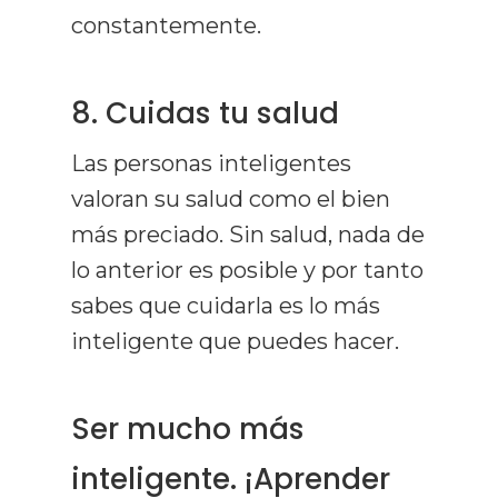
constantemente.
Curso De Lect
Rápida
8. Cuidas tu salud
Recursos
Las personas inteligentes
Gratuitos
valoran su salud como el bien
más preciado. Sin salud, nada de
Opiniones
lo anterior es posible y por tanto
sabes que cuidarla es lo más
Prensa Y Med
inteligente que puedes hacer.
Blog
Contacto
Ser mucho más
Todos Los Artículos
inteligente. ¡Aprender
Lectura Rápida