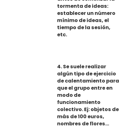
tormenta de ideas:
Blog
establecer un número
mínimo de ideas, el
Contacto
Todos Los Artículos
tiempo de la sesión,
etc.
Lectura Rápida
Técnicas De Estudio
4. Se suele realizar
Comprensión
algún tipo de ejercicio
de calentamiento para
Memorización
que el grupo entre en
modo de
Productividad
funcionamiento
colectivo. Ej: objetos de
Mentalidad
más de 100 euros,
nombres de flores…
Libros