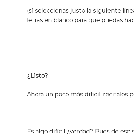
(si seleccionas justo la siguiente lín
letras en blanco para que puedas hac
|
Domingo, sábado, viernes, jueves, 
¿Listo?
Ahora un poco más difícil, recítalos p
|
Domingo, jueves, lunes, martes, mi
Es algo difícil ¿verdad? Pues de eso s