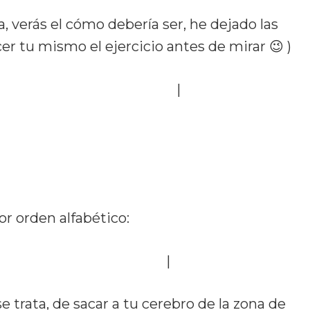
ea, verás el cómo debería ser, he dejado las
er tu mismo el ejercicio antes de mirar 😉 )
miércoles, martes, lunes…
|
or orden alfabético:
ércoles, sábado, viernes…
|
e trata, de sacar a tu cerebro de la zona de