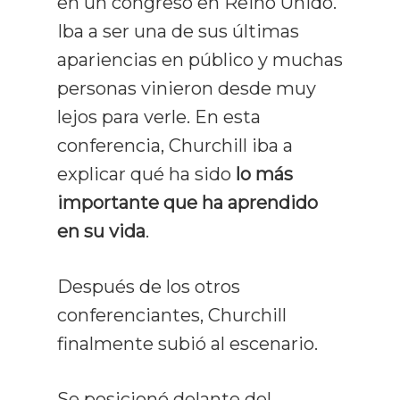
Prensa Y Med
en un congreso en Reino Unido.
Iba a ser una de sus últimas
Blog
apariencias en público y muchas
Contacto
personas vinieron desde muy
Todos Los Artículos
lejos para verle. En esta
Lectura Rápida
conferencia, Churchill iba a
Técnicas De Estudio
explicar qué ha sido
lo más
importante que ha aprendido
Comprensión
en su vida
.
Memorización
Después de los otros
Productividad
conferenciantes, Churchill
Mentalidad
finalmente subió al escenario.
Libros
Se posicionó delante del