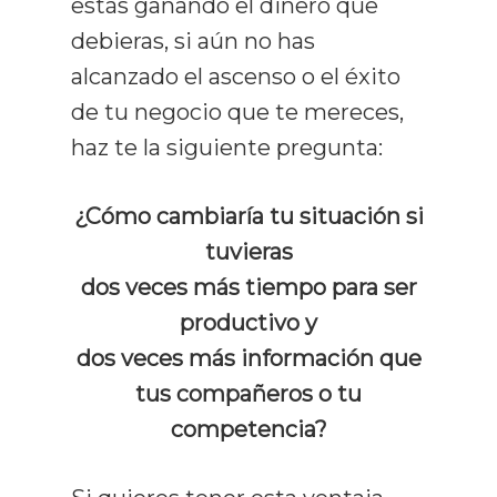
estás ganando el dinero que
Curso De Lect
debieras, si aún no has
Rápida
alcanzado el ascenso o el éxito
de tu negocio que te mereces,
Recursos
haz te la siguiente pregunta:
Gratuitos
¿Cómo cambiaría tu situación si
Opiniones
tuvieras
Prensa Y Med
dos veces más tiempo para ser
productivo y
Blog
dos veces más información que
Contacto
Todos Los Artículos
tus compañeros o tu
competencia?
Lectura Rápida
Técnicas De Estudio