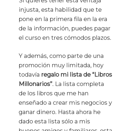
Si quieres tener esta ventaja
injusta, esta habilidad que te
Comprensión
pone en la primera fila en la era
Memorización
de la información, puedes pagar
el curso en tres cómodos plazos.
Productividad
Mentalidad
Y además, como parte de una
promoción muy limitada, hoy
Libros
todavía
regalo mi lista de “Libros
Millonarios”
. La lista completa
de los libros que me han
enseñado a crear mis negocios y
ganar dinero. Hasta ahora he
dado esta lista sólo a mis
buenos amigos y familiares, esta