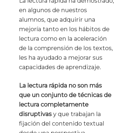
La lectura rápida ha demostrado,
Rápida
en algunos de nuestros
Recursos
alumnos, que adquirir una
mejoría tanto en los hábitos de
Gratuitos
lectura como en la aceleración
Opiniones
de la comprensión de los textos,
les ha ayudado a mejorar sus
Prensa Y Med
capacidades de aprendizaje.
Blog
La lectura rápida no son más
Contacto
Todos Los Artículos
que un conjunto de técnicas de
lectura completamente
Lectura Rápida
disruptivas
y que trabajan la
Técnicas De Estudio
fijación del contenido textual
Comprensión