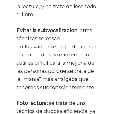
la lectura, y no trata de leer todo
Gratuitos
el libro.
Opiniones
Evitar la subvocalización:
otras
Prensa Y Med
técnicas se basan
Blog
exclusivamente en perfeccionar
el control de la voz interior, lo
Contacto
Todos Los Artículos
cuál es difícil para la mayoría de
Lectura Rápida
las personas porque se trata de
la “manía” más arraigada que
Técnicas De Estudio
tenemos subconscientemente.
Comprensión
Foto lectura:
se trata de una
Memorización
técnica de dudosa eficiencia, ya