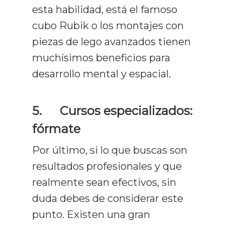
esta habilidad, está el famoso
Curso De Lect
cubo Rubik o los montajes con
Rápida
piezas de lego avanzados tienen
Recursos
muchísimos beneficios para
desarrollo mental y espacial.
Gratuitos
Opiniones
5.
Cursos especializados:
Prensa Y Med
fórmate
Por último, si lo que buscas son
Blog
resultados profesionales y que
Contacto
Todos Los Artículos
realmente sean efectivos, sin
duda debes de considerar este
Lectura Rápida
punto. Existen una gran
Técnicas De Estudio