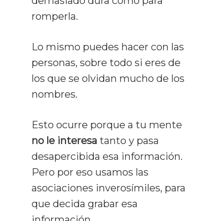
demasiado dura como para
romperla.
Curso De Lect
Rápida
Lo mismo puedes hacer con las
personas, sobre todo si eres de
Recursos
los que se olvidan mucho de los
Gratuitos
nombres.
Opiniones
Esto ocurre porque a tu mente
Prensa Y Med
no le interesa
tanto y pasa
desapercibida esa información.
Blog
Pero por eso usamos las
Contacto
Todos Los Artículos
asociaciones inverosímiles, para
que decida grabar esa
Lectura Rápida
información.