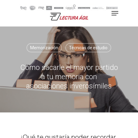
Hit enter to search or ESC to
close
Memorización
Técnicas de estudio
Cómo sacarle el mayor partido
a tu memoria con
asociaciones inverosímiles
¿Qué te gustaría poder recordar