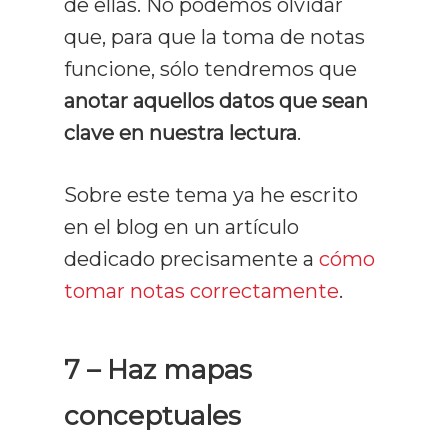
de ellas. No podemos olvidar
que, para que la toma de notas
funcione, sólo tendremos que
Curso De Lect
anotar aquellos datos que sean
Rápida
clave en nuestra lectura
.
Recursos
Sobre este tema ya he escrito
Gratuitos
en el blog en un artículo
dedicado precisamente a
cómo
Opiniones
tomar notas correctamente
.
Prensa Y Med
Blog
7 – Haz mapas
conceptuales
Contacto
Todos Los Artículos